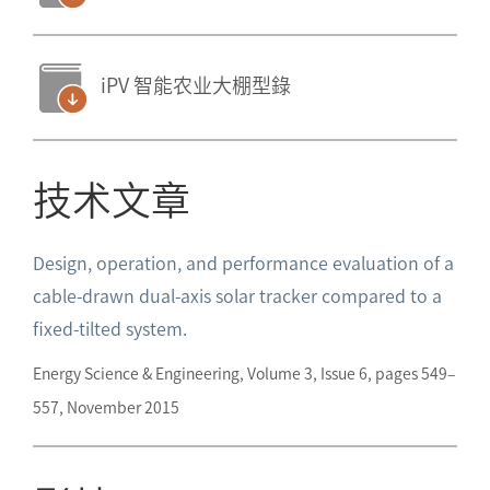
iPV 智能农业大棚型錄
技术文章
Design, operation, and performance evaluation of a
cable-drawn dual-axis solar tracker compared to a
fixed-tilted system.
Energy Science & Engineering, Volume 3, Issue 6, pages 549–
557, November 2015