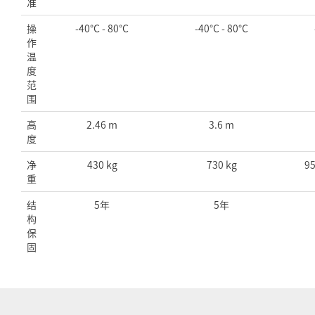
准
操
-40°C - 80°C
-40°C - 80°C
作
温
度
范
围
高
2.46 m
3.6 m
度
净
430 kg
730 kg
95
重
结
5年
5年
构
保
固