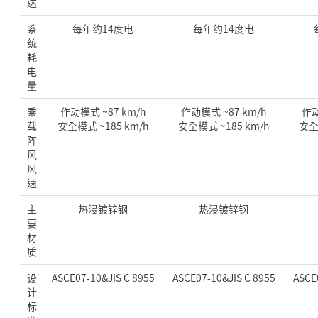
达
系
每年约14度电
每年约14度电
统
耗
电
量
乘
作动模式 ~87 km/h
作动模式 ~87 km/h
作动
载
安全模式 ~185 km/h
安全模式 ~185 km/h
安全
阵
风
风
速
主
热浸镀锌钢
热浸镀锌钢
要
材
质
设
ASCE07-10&JIS C 8955
ASCE07-10&JIS C 8955
ASCE
计
标