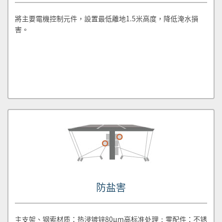
將主要電機控制元件，設置最低離地1.5米高度，降低淹水損
害。
防盐害
主支架、钢索材质：热浸镀锌80μm高标准处理；零配件：不锈