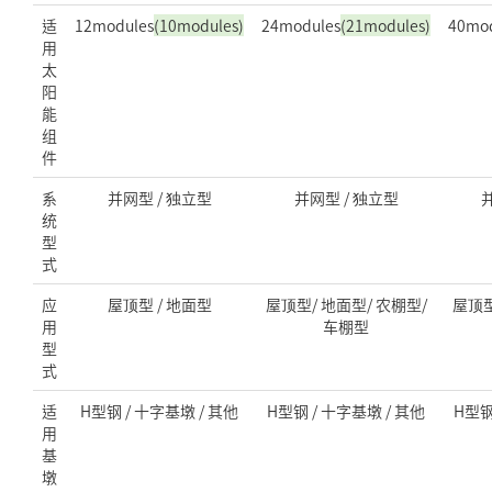
适
12modules
(10modules)
24modules
(21modules)
40mod
用
太
阳
能
组
件
系
并网型 / 独立型
并网型 / 独立型
统
型
式
应
屋顶型 / 地面型
屋顶型/ 地面型/ 农棚型/
屋顶型
用
车棚型
型
式
适
H型钢 / 十字基墩 / 其他
H型钢 / 十字基墩 / 其他
H型钢
用
基
墩