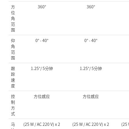
方
360°
360°
位
角
范
围
仰
0° - 40°
0° - 40°
角
范
围
跟
1.25°/ 5分钟
1.25°/ 5分钟
踪
速
度
控
方位感应
方位感应
制
方
式
马
(25 W / AC 220 V) x 2
(25 W / AC 220 V) x 2
(25 