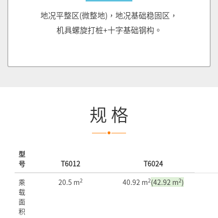
地况平整区(微整地)，地况基础稳固区，
机具螺旋打桩+十字基础钢构。
规 格
型
号
T6012
T6024
2
2
2
乘
20.5 m
40.92 m
(42.92 m
)
载
面
积