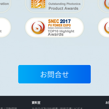
お問合せ
資料室
お
表 | 活動情報
カタログ及び仕様書 | 技術文書 | ビデオ