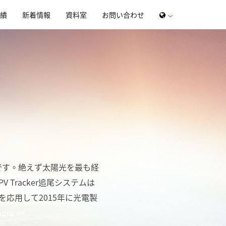
績
新着情報
資料室
お問い合わせ
傑作です。絶えず太陽光を最も経
Tracker追尾システムは
応用して2015年に光電製
ore >>